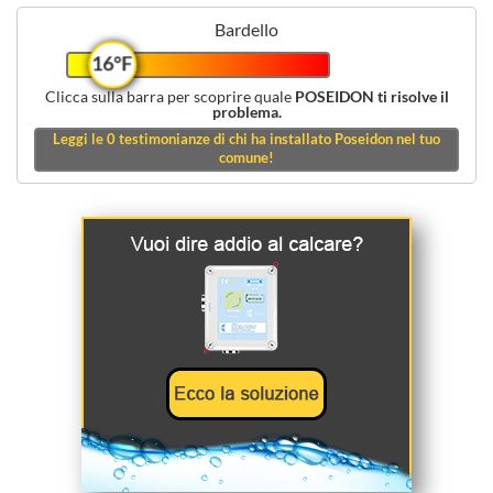
Bardello
16°F
Clicca sulla barra per scoprire quale
POSEIDON ti risolve il
problema.
Leggi le
0
testimonianze di chi ha installato Poseidon nel tuo
comune!