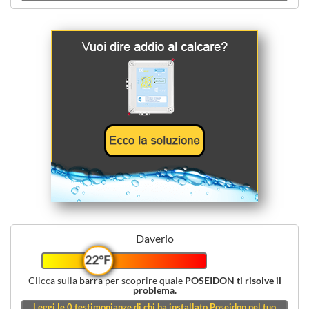
Daverio
22°F
Clicca sulla barra per scoprire quale
POSEIDON ti risolve il
problema.
Leggi le
0
testimonianze di chi ha installato Poseidon nel tuo