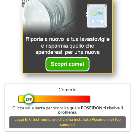
Comerio
15°F
Clicca sulla barra per scoprire quale
POSEIDON ti risolve il
problema.
Leggi le
0
testimonianze di chi ha installato Poseidon nel tuo
comune!