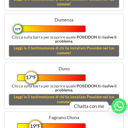
comune!
Dumenza
10°F
Clicca sulla barra per scoprire quale
POSEIDON ti risolve il
problema.
Leggi le
0
testimonianze di chi ha installato Poseidon nel tuo
comune!
Duno
17°F
Clicca sulla barra per scoprire quale
POSEIDON ti risolve il
problema.
Leggi le
0
testimonianze di chi ha installato Poseidon nel tuo
comune!
Chatta con me
Fagnano Olona
19°F