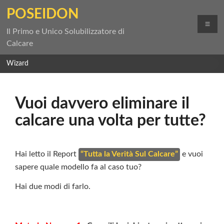
Salta
POSEIDON
al
Me
contenuto
Il Primo e Unico Solubilizzatore di
Calcare
Wizard
Vuoi davvero eliminare il
calcare una volta per tutte?
Hai letto il Report
“Tutta la Verità Sul Calcare”
e vuoi
sapere quale modello fa al caso tuo?
Hai due modi di farlo.