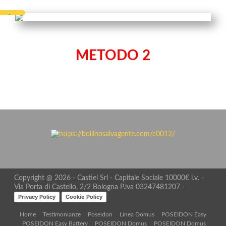
METODO 2
Copyright @ 2026 - Castiel Srl - Capitale Sociale 10000€ i.v. -
Via Porta di Castello, 2/2 Bologna P.iva 03247481207 -
Privacy Policy
Cookie Policy
Home
Testimonianze
Poseidon
Linea Domus
POSEIDON Easy
POSEIDON Easy Battery
POSEIDON Domus
POSEIDON Domus