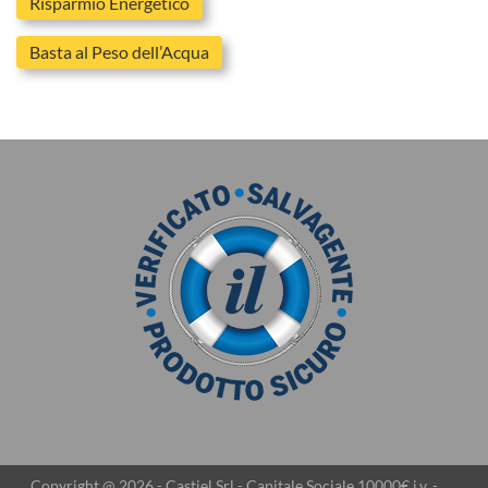
Risparmio Energetico
Basta al Peso dell’Acqua
Copyright @ 2026 - Castiel Srl - Capitale Sociale 10000€ i.v. -