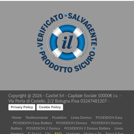
Copyright @ 2026 - Castiel Srl - Capitale Sociale 10000€ i.v. -
Via Porta di Castello, 2/2 Bologna P.iva 03247481207 -
Privacy Policy
Cookie Policy
Home
Testimonianze
Poseidon
Linea Domus
POSEIDON Easy
POSEIDON Easy Battery
POSEIDON Domus
POSEIDON Domus
Battery
POSEIDON 2 Domus
POSEIDON 2 Domus Battery
Linea
Horepro
E’ Dura?
Chi
FAQ
Vantaggi
Vicino a Te
Trova il Tuo