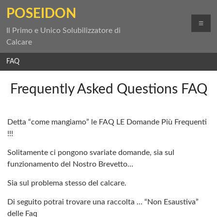
Salta
POSEIDON
al
Me
contenuto
Il Primo e Unico Solubilizzatore di
Calcare
FAQ
Frequently Asked Questions FAQ
Detta “come mangiamo” le FAQ LE Domande Più Frequenti
!!!
Solitamente ci pongono svariate domande, sia sul
funzionamento del Nostro Brevetto…
Sia sul problema stesso del calcare.
Di seguito potrai trovare una raccolta … “Non Esaustiva”
delle Faq