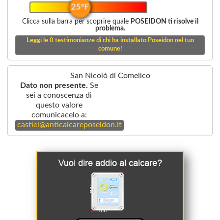
25°F
Clicca sulla barra per scoprire quale
POSEIDON ti risolve il
problema.
Leggi le
0
testimonianze di chi ha installato Poseidon nel tuo
comune!
San Nicolò di Comelico
Dato non presente.
Se
sei a conoscenza di
questo valore
comunicacelo a:
castiel@anticalcareposeidon.it