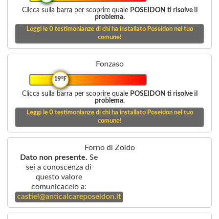
Clicca sulla barra per scoprire quale
POSEIDON ti risolve il
problema.
Leggi le
0
testimonianze di chi ha installato Poseidon nel tuo
comune!
Fonzaso
19°F
Clicca sulla barra per scoprire quale
POSEIDON ti risolve il
problema.
Leggi le
0
testimonianze di chi ha installato Poseidon nel tuo
comune!
Forno di Zoldo
Dato non presente.
Se
sei a conoscenza di
questo valore
comunicacelo a:
castiel@anticalcareposeidon.it