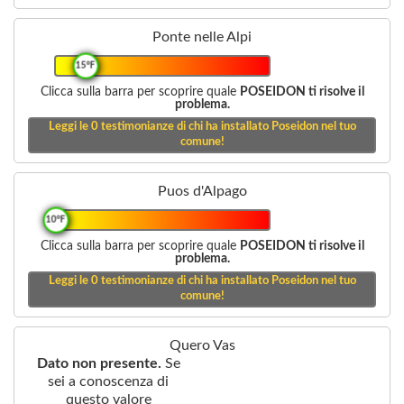
Ponte nelle Alpi
15°F
Clicca sulla barra per scoprire quale
POSEIDON ti risolve il
problema.
Leggi le
0
testimonianze di chi ha installato Poseidon nel tuo
comune!
Puos d'Alpago
10°F
Clicca sulla barra per scoprire quale
POSEIDON ti risolve il
problema.
Leggi le
0
testimonianze di chi ha installato Poseidon nel tuo
comune!
Quero Vas
Dato non presente.
Se
sei a conoscenza di
questo valore