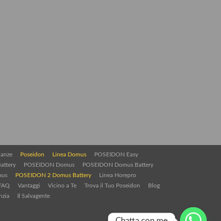
ianze
Poseidon
Linea Domus
POSEIDON Easy
attery
POSEIDON Domus
POSEIDON Domus Battery
mus
POSEIDON 2 Domus Battery
Linea Horepro
FAQ
Vantaggi
Vicino a Te
Trova il Tuo Poseidon
Blog
nzia
Il Salvagente
Chatta con me