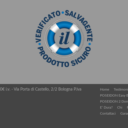
€ i.v. - Via Porta di Castello, 2/2 Bologna P.iva
Home
Testimon
POSEIDON Easy B
POSEIDON 2 Do
E’ Dura?
Chi
Contattaci
Gara