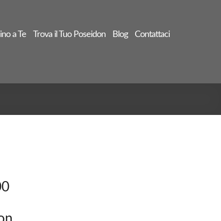
ino a Te
Trova il Tuo Poseidon
Blog
Contattaci
00
non