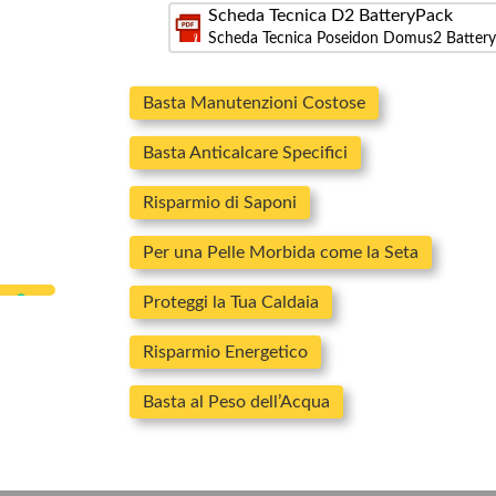
Scheda Tecnica D2 BatteryPack
Scheda Tecnica Poseidon Domus2 Battery
Basta Manutenzioni Costose
Basta Anticalcare Specifici
Risparmio di Saponi
Per una Pelle Morbida come la Seta
Proteggi la Tua Caldaia
Risparmio Energetico
Basta al Peso dell’Acqua