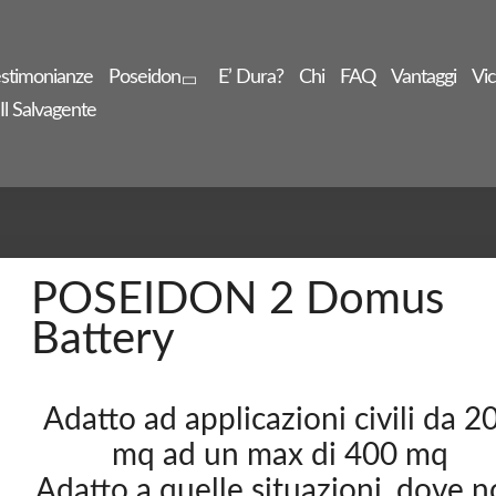
stimonianze
Poseidon
E’ Dura?
Chi
FAQ
Vantaggi
Vic
Il Salvagente
POSEIDON 2 Domus
Battery
Adatto ad applicazioni civili da 2
mq ad un max di 400 mq
Adatto a quelle situazioni, dove 