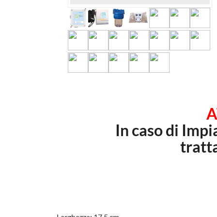
A
In caso di Imp
tratt
Larghezza: 17,5 cm