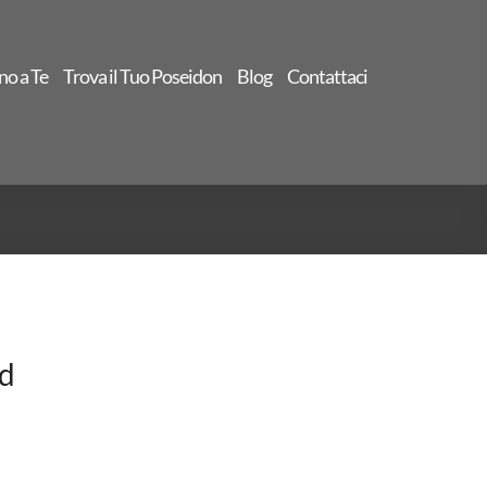
no a Te
Trova il Tuo Poseidon
Blog
Contattaci
ad