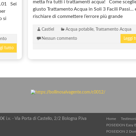
metta fra tutti i trattamenti acqua! Come sceglie
20.01 Sei
giusto Trattamento Acqua in Soli 3 Facili Passi… 
per
rischiare di commettere l’errore più grande
o si
Castiel
Acqua potabile
,
Trattamento Acqua
Nessun commento
Leggi 
nto
gi tutto
€ i.v. - Via Porta di Castello, 2/2 Bologna P.iva
Home
Testimon
POSEIDON Easy B
POSEIDON 2 Do