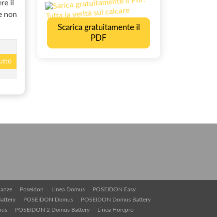
re il
e non
Scarica gratuitamente il
PDF
tutto
ianze
Poseidon
Linea Domus
POSEIDON Easy
attery
POSEIDON Domus
POSEIDON Domus Battery
mus
POSEIDON 2 Domus Battery
Linea Horepro