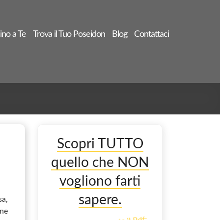
ino a Te
Trova il Tuo Poseidon
Blog
Contattaci
Scopri TUTTO
quello che NON
vogliono farti
sapere.
sa,
 ne