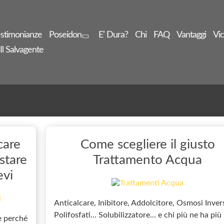
stimonianze
Poseidon
E’ Dura?
Chi
FAQ
Vantaggi
Vic
Il Salvagente
care
Come scegliere il giusto
stare
Trattamento Acqua
evi
Anticalcare, Inibitore, Addolcitore, Osmosi Inver
Polifosfati… Solubilizzatore… e chi più ne ha più
 e perché