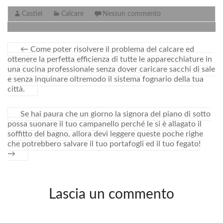
o
r
i
Castiel
Calcare
Nessun commento
k
d
i
←
Come poter risolvere il problema del calcare ed
ottenere la perfetta efficienza di tutte le apparecchiature in
una cucina professionale senza dover caricare sacchi di sale
e senza inquinare oltremodo il sistema fognario della tua
città.
Se hai paura che un giorno la signora del piano di sotto
possa suonare il tuo campanello perché le si è allagato il
soffitto del bagno, allora devi leggere queste poche righe
che potrebbero salvare il tuo portafogli ed il tuo fegato!
→
Lascia un commento