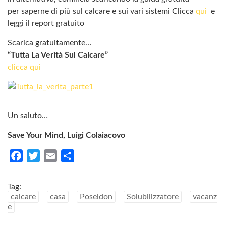
per saperne di più sul calcare e sui vari sistemi Clicca
qui
e
leggi il report gratuito
Scarica gratuitamente…
“Tutta La Verità Sul Calcare”
clicca qui
Un saluto…
Save Your Mind, Luigi Colaiacovo
F
T
E
C
a
w
m
o
c
i
a
n
Tag:
e
t
i
d
calcare
casa
Poseidon
Solubilizzatore
vacanz
e
b
t
l
i
o
e
v