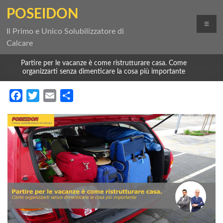
Salta
POSEIDON
al
Me
contenuto
Il Primo e Unico Solubilizzatore di
Calcare
Partire per le vacanze è come ristrutturare casa. Come
organizzarti senza dimenticare la cosa più importante
F
T
E
C
a
w
m
o
c
i
a
n
e
t
i
d
b
t
l
i
o
e
v
o
r
i
k
d
i