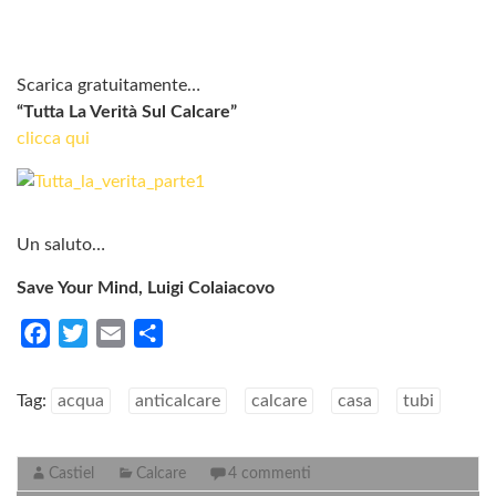
Scarica gratuitamente…
“Tutta La Verità Sul Calcare”
clicca qui
Un saluto…
Save Your Mind, Luigi Colaiacovo
F
T
E
C
a
w
m
o
c
i
a
n
Tag:
acqua
anticalcare
calcare
casa
tubi
e
t
i
d
b
t
l
i
Castiel
Calcare
4 commenti
o
e
v