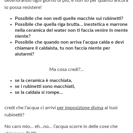
deteriorando ogni giorno di più, e non so per quanto ancora
io possa resistere!
Possibile che non vedi quelle macchie sui rubinetti?
Possibile che quella riga brutta… inestetica e marrone
nella ceramica del water non ti faccia venire in mente
niente?
Possibile che quando non arriva l’acqua calda e devi
chiamare il caldaista, tu non faccia niente per
aiutarmi?
Ma cosa credi?…
se la ceramica è macchiata,
se i rubinetti sono macchiati,
se la caldaia si rompe…
credi che l’acqua ci arrivi
per imposizione divina
ai tuoi
rubinetti?
No caro mio… eh…no… l’acqua scorre in delle cose che