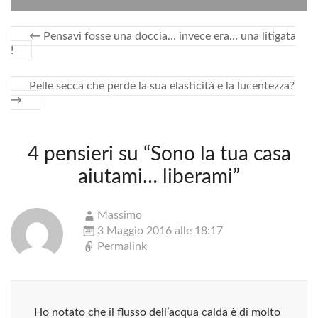
o
r
i
k
d
←
Pensavi fosse una doccia… invece era… una litigata
i
!
Pelle secca che perde la sua elasticità e la lucentezza?
→
4 pensieri su “
Sono la tua casa
aiutami… liberami
”
Massimo
3 Maggio 2016 alle 18:17
Permalink
Ho notato che il flusso dell’acqua calda è di molto