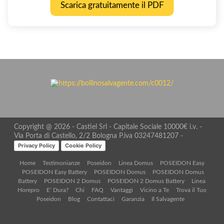
Scarica gratuitamente il PDF
Copyright @ 2026 - Castiel Srl - Capitale Sociale 10000€ i.v. -
Via Porta di Castello, 2/2 Bologna P.iva 03247481207 -
Privacy Policy
Cookie Policy
Home
Testimonianze
Poseidon
Linea Domus
POSEIDON Easy
POSEIDON Easy Battery
POSEIDON Domus
POSEIDON Domus
Battery
POSEIDON 2 Domus
POSEIDON 2 Domus Battery
Linea
Horepro
E’ Dura?
Chi
FAQ
Vantaggi
Vicino a Te
Trova il Tuo
Poseidon
Blog
Contattaci
Garanzia
Il Salvagente