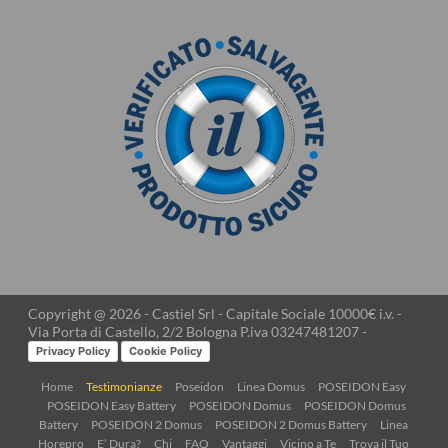
Copyright @ 2026 - Castiel Srl - Capitale Sociale 10000€ i.v. -
Via Porta di Castello, 2/2 Bologna P.iva 03247481207 -
Privacy Policy
Cookie Policy
Home
Testimonianze
Poseidon
Linea Domus
POSEIDON Easy
POSEIDON Easy Battery
POSEIDON Domus
POSEIDON Domus
Battery
POSEIDON 2 Domus
POSEIDON 2 Domus Battery
Linea
Horepro
E’ Dura?
Chi
FAQ
Vantaggi
Vicino a Te
Trova il Tuo