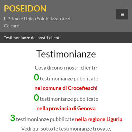
Salta
POSEIDON
al
Me
contenuto
Il Primo e Unico Solubilizzatore di
Calcare
Testimonianze dei nostri clienti
Testimonianze
Cosa dicono i nostri clienti?
0
testimonianze pubblicate
nel comune di Crocefieschi
0
testimonianze pubblicate
nella provincia di Genova
3
testimonianze pubblicate
nella regione Liguria
Vedi qui sotto le testimonianze trovate,