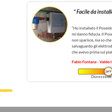
“ Facile da instal
“Ho installato il Poseid
mi danno fiducia. Il Pos
non sparisce, ma so che 
salvaguardo gli elettrodo
che avevo prima sul pia
Fabio Fontana - Valderi
28°F
Durezza del