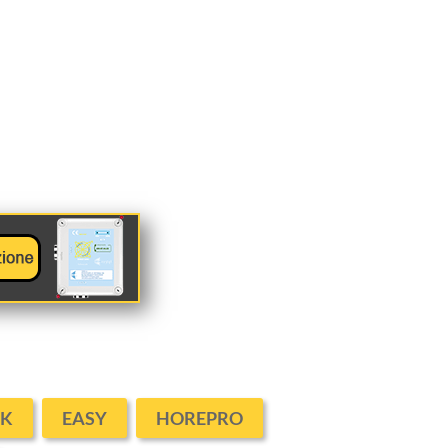
CK
EASY
HOREPRO