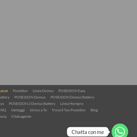
ianze
Poseidon
Linea Domus
POSEIDON Easy
attery
POSEIDON Domus
POSEIDON Domus Battery
us
POSEIDON 2 Domus Battery
Linea Horepro
FAQ
Vantaggi
Vicino a Te
Trova il Tuo Poseidon
Blog
nzia
Il Salvagente
Chatta con me