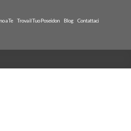
no a Te
Trova il Tuo Poseidon
Blog
Contattaci