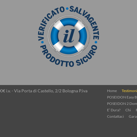
€ i.v. - Via Porta di Castello, 2/2 Bologna P.iva
Home
Testimon
POSEIDON Easy B
POSEIDON 2 Dom
E’ Dura?
Chi
Contattaci
Gara