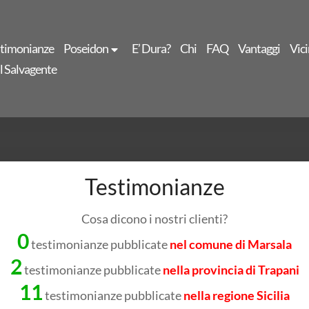
stimonianze
Poseidon
E’ Dura?
Chi
FAQ
Vantaggi
Vici
Il Salvagente
Testimonianze
Cosa dicono i nostri clienti?
0
testimonianze pubblicate
nel comune di Marsala
2
testimonianze pubblicate
nella provincia di Trapani
11
testimonianze pubblicate
nella regione Sicilia