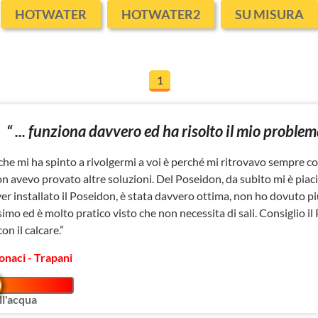
HOTWATER
HOTWATER2
SU MISURA
1
“ ... funziona davvero ed ha risolto il mio problema
che mi ha spinto a rivolgermi a voi è perché mi ritrovavo sempre con 
on avevo provato altre soluzioni. Del Poseidon, da subito mi è piac
er installato il Poseidon, è stata davvero ottima, non ho dovuto p
simo ed è molto pratico visto che non necessita di sali. Consiglio 
on il calcare.”
onaci - Trapani
l'acqua