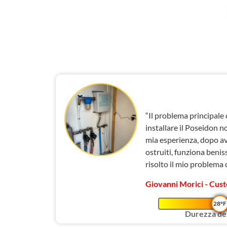
“Il problema principale 
installare il Poseidon n
mia esperienza, dopo av
ostruiti, funziona benis
risolto il mio problema c
Giovanni Morici - Cust
28°F
Durezza del