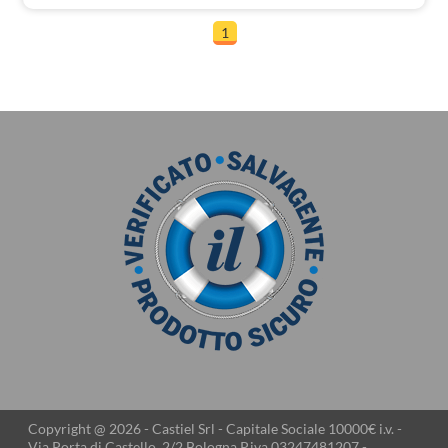
1
Copyright @ 2026 - Castiel Srl - Capitale Sociale 10000€ i.v. -
Via Porta di Castello, 2/2 Bologna P.iva 03247481207 -