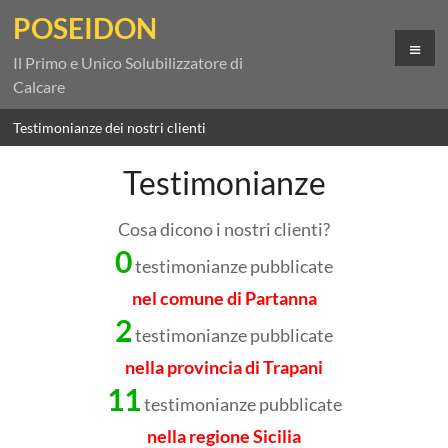
Salta
POSEIDON
al
Me
contenuto
Il Primo e Unico Solubilizzatore di
Calcare
Testimonianze dei nostri clienti
Testimonianze
Cosa dicono i nostri clienti?
0
testimonianze pubblicate
nel comune di Partanna
2
testimonianze pubblicate
nella provincia di Trapani
11
testimonianze pubblicate
nella regione Sicilia