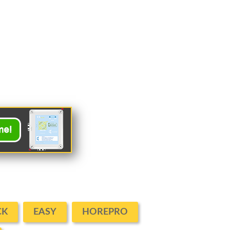
CK
EASY
HOREPRO