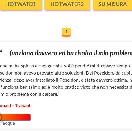
HOTWATER
HOTWATER2
SU MISURA
1
“ ... funziona davvero ed ha risolto il mio problem
che mi ha spinto a rivolgermi a voi è perché mi ritrovavo sempre c
Poseidon non avevo provato altre soluzioni. Del Poseidon, da subi
erienza, dopo aver installato il Poseidon, è stata davvero ottima
, funziona benissimo ed è molto pratico visto che non necessita d
l mio problema con il calcare.”
onaci - Trapani
l'acqua