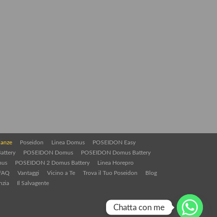
ianze
Poseidon
Linea Domus
POSEIDON Easy
attery
POSEIDON Domus
POSEIDON Domus Battery
mus
POSEIDON 2 Domus Battery
Linea Horepro
FAQ
Vantaggi
Vicino a Te
Trova il Tuo Poseidon
Blog
nzia
Il Salvagente
Chatta con me