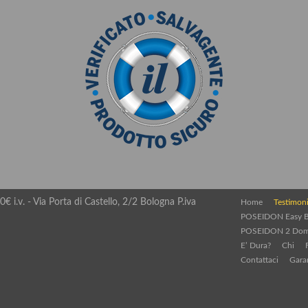
€ i.v. - Via Porta di Castello, 2/2 Bologna P.iva
Home
Testimon
POSEIDON Easy B
POSEIDON 2 Do
E’ Dura?
Chi
Contattaci
Gara