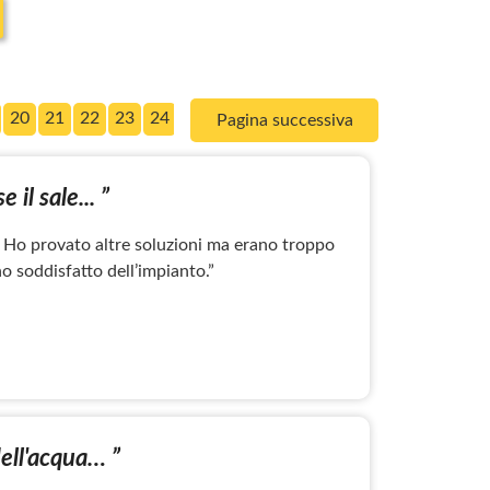
20
21
22
23
24
25
26
27
28
Pagina successiva
il sale... ”
n. Ho provato altre soluzioni ma erano troppo
 soddisfatto dell’impianto.”
ell'acqua… ”