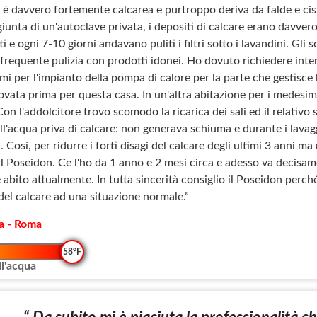
a è davvero fortemente calcarea e purtroppo deriva da falde e ci
giunta di un'autoclave privata, i depositi di calcare erano davvero
etti e ogni 7-10 giorni andavano puliti i filtri sotto i lavandini. G
frequente pulizia con prodotti idonei. Ho dovuto richiedere interv
i per l'impianto della pompa di calore per la parte che gestisce l
ovata prima per questa casa. In un'altra abitazione per i medesi
n l'addolcitore trovo scomodo la ricarica dei sali ed il relativo
ll'acqua priva di calcare: non generava schiuma e durante i lava
ri. Così, per ridurre i forti disagi del calcare degli ultimi 3 ann
e il Poseidon. Ce l'ho da 1 anno e 2 mesi circa e adesso va decisa
 abito attualmente. In tutta sincerità consiglio il Poseidon perché 
del calcare ad una situazione normale.”
na - Roma
58°F
l'acqua