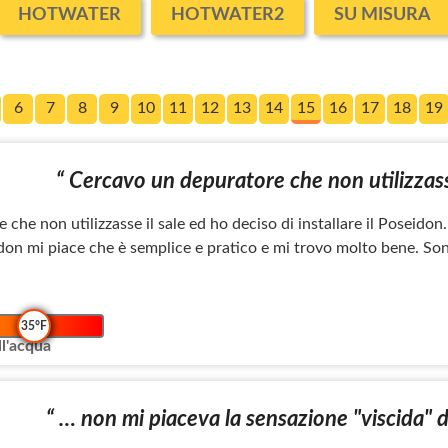
HOTWATER
HOTWATER2
SU MISURA
6
7
8
9
10
11
12
13
14
15
16
17
18
19
“ Cercavo un depuratore che non utilizzasse 
che non utilizzasse il sale ed ho deciso di installare il Poseido
on mi piace che è semplice e pratico e mi trovo molto bene. Sono
35°F
l'acqua
“ … non mi piaceva la sensazione "viscida" d