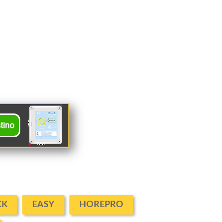
CK
EASY
HOREPRO