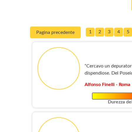
1
2
3
4
5
Pagina precedente
“Cercavo un depuratore 
dispendiose. Del Poseid
Alfonso Finelli - Roma
Durezza del