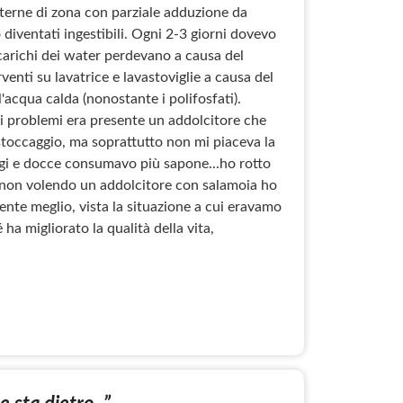
sterne di zona con parziale adduzione da
 diventati ingestibili. Ogni 2-3 giorni dovevo
li scarichi dei water perdevano a causa del
enti su lavatrice e lavastoviglie a causa del
'acqua calda (nonostante i polifosfati).
mi problemi era presente un addolcitore che
 stoccaggio, ma soprattutto non mi piaceva la
ggi e docce consumavo più sapone...ho rotto
i ma non volendo un addolcitore con salamoia ho
mente meglio, vista la situazione a cui eravamo
ha migliorato la qualità della vita,