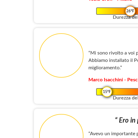
26°F
Durezza del
“Mi sono rivolto a voi 
Abbiamo installato il P
miglioramento.”
Marco Isacchini - Pesc
15°F
Durezza del
“ Ero in
“Avevo un importante pr