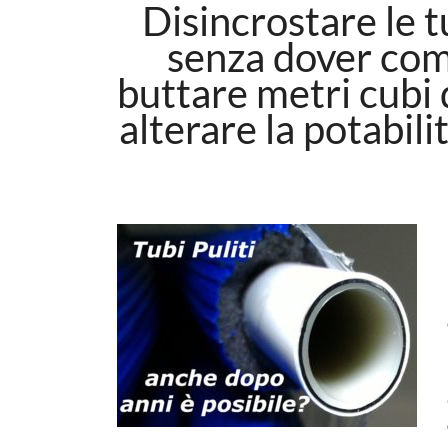
Disincrostare le t
senza dover comp
buttare metri cubi 
alterare la potabili