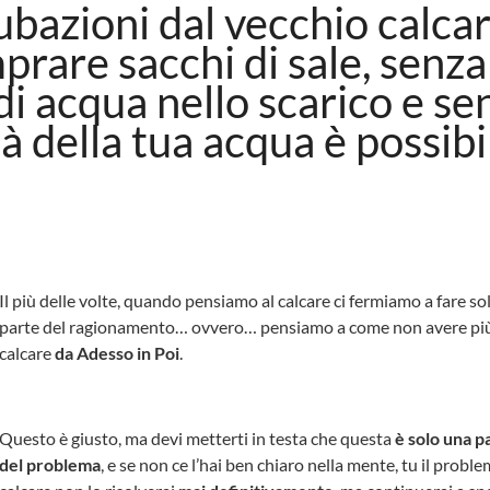
ubazioni dal vecchio calca
rare sacchi di sale, senza
di acqua nello scarico e se
tà della tua acqua è possibi
Il più delle volte, quando pensiamo al calcare ci fermiamo a fare so
parte del ragionamento… ovvero… pensiamo a come non avere pi
calcare
da Adesso in Poi
.
Questo è giusto, ma devi metterti in testa che questa
è solo una p
del problema
, e se non ce l’hai ben chiaro nella mente, tu il proble