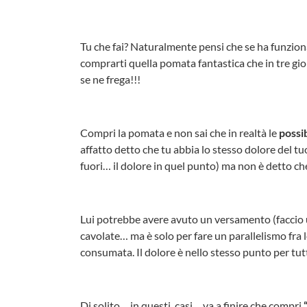
Tu che fai? Naturalmente pensi che se ha funzion
comprarti quella pomata fantastica che in tre gior
se ne frega!!!
Compri la pomata e non sai che in realtà le
possi
affatto detto che tu abbia lo stesso dolore del t
fuori… il dolore in quel punto) ma non è detto che
Lui potrebbe avere avuto un versamento (faccio
cavolate… ma è solo per fare un parallelismo fra l
consumata. Il dolore è nello stesso punto per tu
Di solito… in questi casi… va a finire che compri