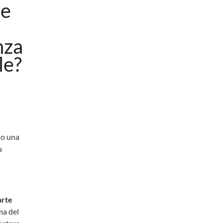
re
nza
le?
lo una
ù
arte
ma del