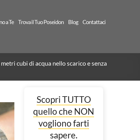
no a Te
Trova il Tuo Poseidon
Blog
Contattaci
metri cubi di acqua nello scarico e senza
Scopri TUTTO
quello che NON
vogliono farti
sapere.