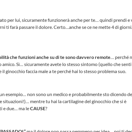
ato per lui, sicuramente funzionerà anche per te… quindi prendi e v
ni ti farà passare il dolore. Certo…anche se ce ne mette 4 di giorni
bilità che funzioni anche su di te sono davvero remote
… perché 
uo amico. Sì… sicuramente avete lo stesso sintomo (quello che senti 
 il ginocchio faccia male a te perché hai lo stesso problema suo.
 un esempio… non sono un medico e probabilmente sto dicendo de
e situazioni!)… mentre tu hai la cartilagine del ginocchio che si è
tti e due… ma le
CAUSE
?
“PASSADOL”
ma il dolore non passa nemmeno per idea… poi ti dec