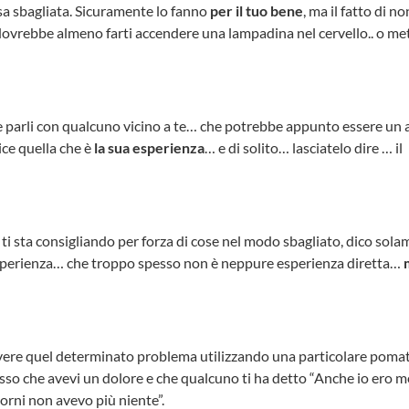
osa sbagliata. Sicuramente lo fanno
per il tuo bene
, ma il fatto di n
vrebbe almeno farti accendere una lampadina nel cervello.. o met
 parli con qualcuno vicino a te… che potrebbe appunto essere un
dice quella che è
la sua esperienza
… e di solito… lasciatelo dire … il
ti sta consigliando per forza di cose nel modo sbagliato, dico sol
sua esperienza… che troppo spesso non è neppure esperienza diretta…
olvere quel determinato problema utilizzando una particolare poma
sso che avevi un dolore e che qualcuno ti ha detto “Anche io ero 
orni non avevo più niente”.