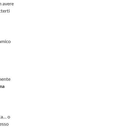
on avere
terti
 amico
amente
ma
ta… o
messo