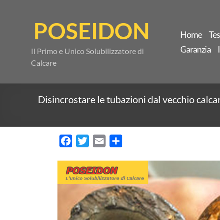
Salta
al
POSEIDON
contenuto
Home
Te
Garanzia
Il Primo e Unico Solubilizzatore di
Calcare
Disincrostare le tubazioni dal vecchio calca
F
T
E
C
a
w
m
o
c
i
a
n
e
t
i
d
b
t
l
i
o
e
v
o
r
i